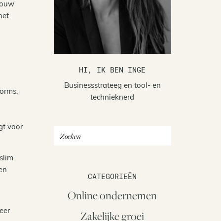
 jouw
het
HI, IK BEN INGE
Businessstrateeg en tool- en
forms,
technieknerd
gt voor
slim
en
CATEGORIEËN
Online ondernemen
eer
Zakelijke groei