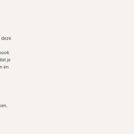
p deze
.
-book
at je
en en
ken,