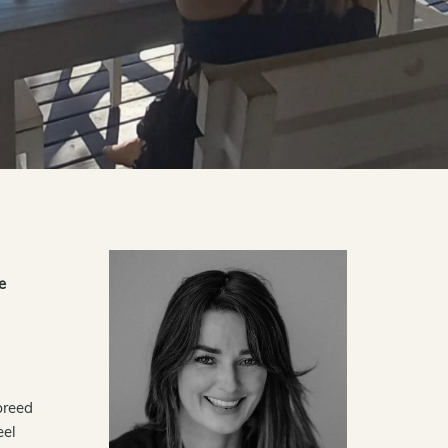
e
breed
eel