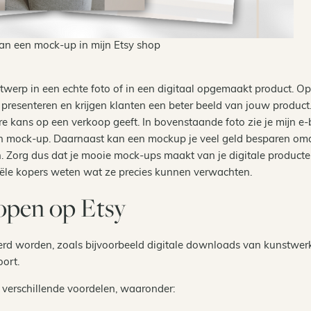
an een mock-up in mijn Etsy shop
werp in een echte foto of in een digitaal opgemaakt product. O
presenteren en krijgen klanten een beter beeld van jouw product
re kans op een verkoop geeft. In bovenstaande foto zie je mijn e
n mock-up. Daarnaast kan een mockup je veel geld besparen omd
n. Zorg dus dat je mooie mock-ups maakt van je digitale product
tiële kopers weten wat ze precies kunnen verwachten.
open op Etsy
verd worden, zoals bijvoorbeeld digitale downloads van kunstwer
oort.
 verschillende voordelen, waaronder: