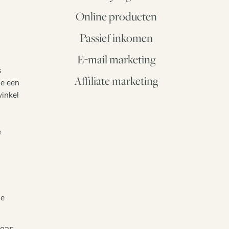
Online producten
Passief inkomen
E-mail marketing
s
Affiliate marketing
je een
winkel
e
je