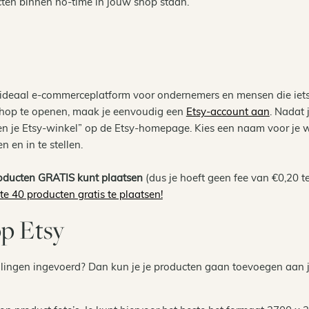
cten binnen no-time in jouw shop staan.
n ideaal e-commerceplatform voor ondernemers en mensen die iet
 shop te openen, maak je eenvoudig een
Etsy-account aan
. Nadat 
en je Etsy-winkel” op de Etsy-homepage. Kies een naam voor je 
n en in te stellen.
producten GRATIS kunt plaatsen
(dus je hoeft geen fee van €0,20 t
te 40 producten gratis te plaatsen!
p Etsy
llingen ingevoerd? Dan kun je je producten gaan toevoegen aan 