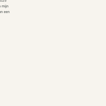
2025
n mijn
an een