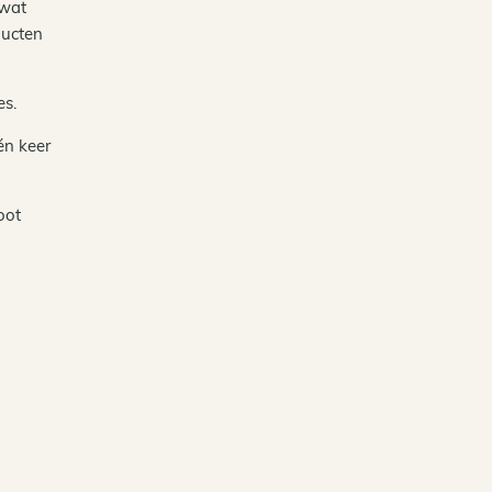
 wat
ducten
es.
én keer
oot