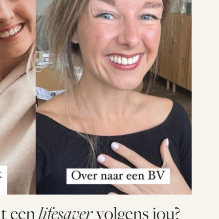
ht een
lifesaver
volgens jou?