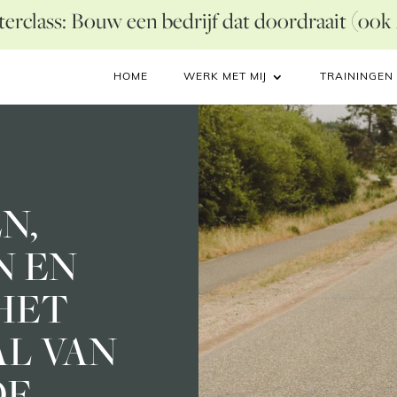
erclass: Bouw een bedrijf dat doordraait (ook
HOME
WERK MET MIJ
TRAININGEN
N,
N EN
HET
L VAN
OF