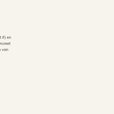
 if) en
ncreet
n van