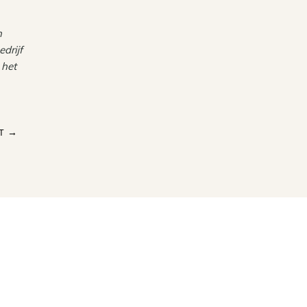
n
drijf
 het
T
→