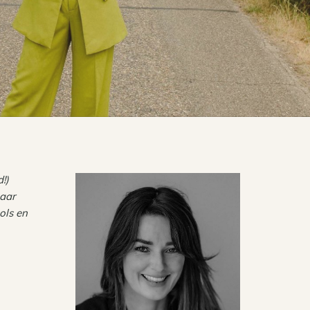
!)
haar
ols en