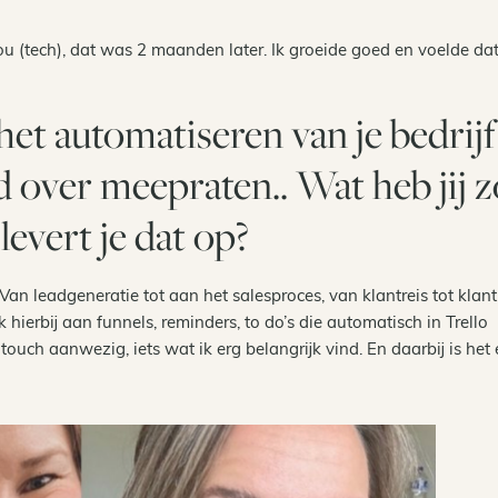
jou (tech), dat was 2 maanden later. Ik groeide goed en voelde dat
et automatiseren van je bedrijf
d over meepraten.. Wat heb jij z
evert je dat op?
an leadgeneratie tot aan het salesproces, van klantreis tot klan
 hierbij aan funnels, reminders, to do’s die automatisch in Trello
 touch aanwezig, iets wat ik erg belangrijk vind. En daarbij is het