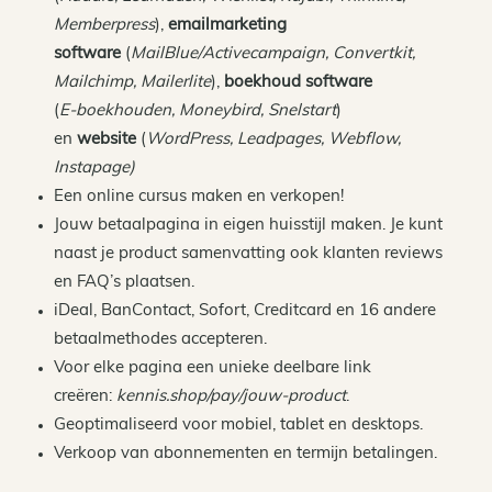
Memberpress
),
emailmarketing
software
(
MailBlue/Activecampaign, Convertkit,
Mailchimp, Mailerlite
),
boekhoud software
(
E-boekhouden, Moneybird, Snelstart
)
en
website
(
WordPress, Leadpages, Webflow,
Instapage)
Een online cursus maken en verkopen!
Jouw betaalpagina in eigen huisstijl maken. Je kunt
naast je product samenvatting ook klanten reviews
en FAQ’s plaatsen.
iDeal, BanContact, Sofort, Creditcard en 16 andere
betaalmethodes accepteren.
Voor elke pagina een unieke deelbare link
creëren:
kennis.shop/pay/jouw-product
.
Geoptimaliseerd voor mobiel, tablet en desktops.
Verkoop van abonnementen en termijn betalingen.