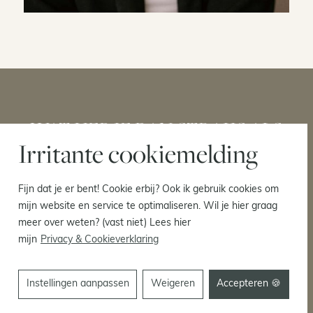
WAT HEB JE DAN STRAKS ALS
Irritante cookiemelding
WE SAMENWERKEN?
Fijn dat je er bent! Cookie erbij? Ook ik gebruik cookies om
EEN REDBULL VOOR JE BEDRIJF
mijn website en service te optimaliseren. Wil je hier graag
meer over weten? (vast niet) Lees hier
mijn
Privacy & Cookieverklaring
Niet nog langer uitstellen, maar gaan met die
banaan. Samen geven we jouw VA-bedrijf
vleugels en tillen – eh, vliegen – we ’m naar het
Instellingen aanpassen
Weigeren
Accepteren 🍪
next level.