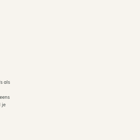
s als
 eens
 je