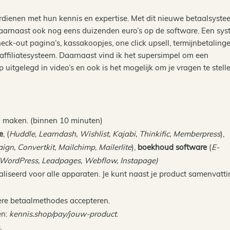
rdienen met hun kennis en expertise. Met dit nieuwe betaalsyste
daarnaast ook nog eens duizenden euro’s op de software. Een sy
ck-out pagina’s, kassakoopjes, one click upsell, termijnbetaling
affiliatesysteem. Daarnaast vind ik het supersimpel om een
uitgelegd in video’s en ook is het mogelijk om je vragen te stelle
a maken. (binnen 10 minuten)
e
, (
Huddle, Learndash, Wishlist, Kajabi, Thinkific, Memberpress
),
gn, Convertkit, Mailchimp, Mailerlite
),
boekhoud software
(
E-
WordPress, Leadpages, Webflow, Instapage)
aliseerd voor alle apparaten. Je kunt naast je product samenvatt
dere betaalmethodes accepteren.
en:
kennis.shop/pay/jouw-product
.
.