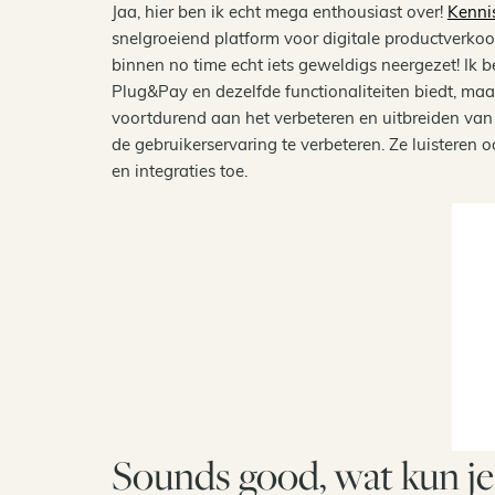
Jaa, hier ben ik echt mega enthousiast over!
Kenni
snelgroeiend platform voor digitale productverkoo
binnen no time echt iets geweldigs neergezet! Ik b
Plug&Pay en dezelfde functionaliteiten biedt, maa
voortdurend aan het verbeteren en uitbreiden van
de gebruikerservaring te verbeteren. Ze luisteren
en integraties toe.
Sounds good, wat kun je