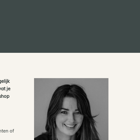
elijk
at je
.shop
nten of