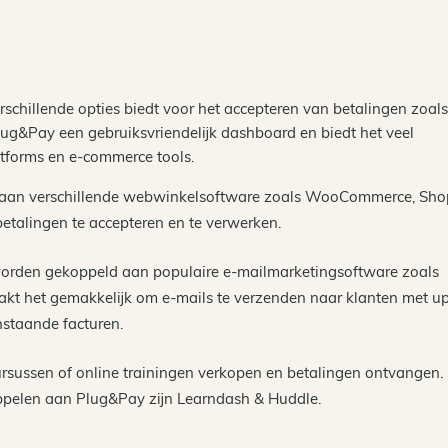
schillende opties biedt voor het accepteren van betalingen zoals
Plug&Pay een gebruiksvriendelijk dashboard en biedt het veel
tforms en e-commerce tools.
an verschillende webwinkelsoftware zoals WooCommerce, Shop
etalingen te accepteren en te verwerken.
orden gekoppeld aan populaire e-mailmarketingsoftware zoals
kt het gemakkelijk om e-mails te verzenden naar klanten met up
staande facturen.
ursussen of online trainingen verkopen en betalingen ontvangen.
oppelen aan Plug&Pay zijn Learndash & Huddle.