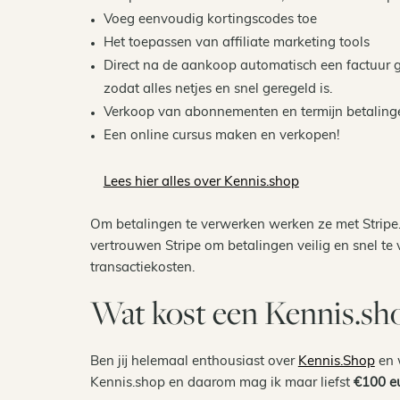
Voeg eenvoudig kortingscodes toe
Het toepassen van affiliate marketing tools
Direct na de aankoop automatisch een factuur g
zodat alles netjes en snel geregeld is.
Verkoop van abonnementen en termijn betaling
Een online cursus maken en verkopen!
Lees hier alles over Kennis.shop
Om betalingen te verwerken werken ze met Stripe
vertrouwen Stripe om betalingen veilig en snel te v
transactiekosten.
Wat kost een Kennis.sho
Ben jij helemaal enthousiast over
Kennis.Shop
en w
Kennis.shop en daarom mag ik maar liefst
€100 e