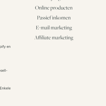
Online producten
Passief inkomen
E-mail marketing
Affiliate marketing
ify en
sell-
 Enkele