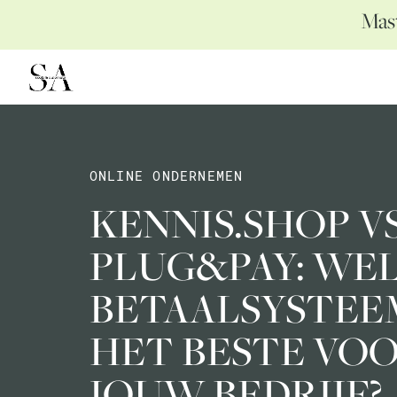
Mast
ONLINE ONDERNEMEN
KENNIS.SHOP VS
PLUG&PAY: WE
BETAALSYSTEEM
HET BESTE VO
JOUW BEDRIJF?