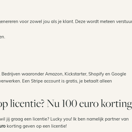
enereren voor zowel jou als je klant. Deze wordt meteen verstuur
en.
. Bedrijven waaronder Amazon, Kickstarter, Shopify en Google
erwerken. Een Stripe account is gratis, je betaalt alleen
p licentie? Nu 100 euro korting
il jij graag een licentie? Lucky you! Ik ben namelijk partner van
uro
korting geven op een licentie!