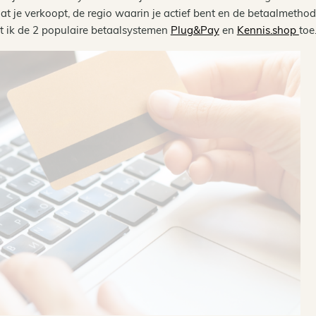
dat je verkoopt, de regio waarin je actief bent en de betaalmetho
cht ik de 2 populaire betaalsystemen
Plug&Pay
en
Kennis.shop
toe