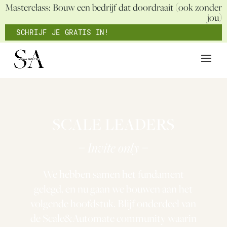
Masterclass: Bouw een bedrijf dat doordraait (ook zonder
jou)
SCHRIJF JE GRATIS IN!
SCALE LEADERS
– Invite only –
We hebben samen het fundament
gelegd, en nu gaan we bouwen aan het
volgende hoofdstuk. Blijf onderdeel van
de Scale&Automate community waarin