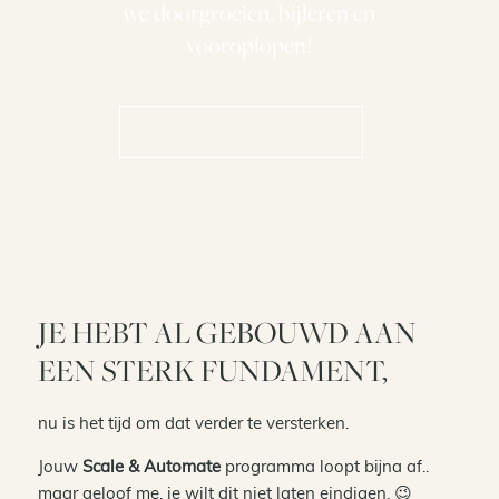
we doorgroeien, bijleren en
vooroplopen!
YESS, DAT WIL IK!
JE HEBT AL GEBOUWD AAN
EEN STERK FUNDAMENT,
nu is het tijd om dat verder te versterken.
Jouw
Scale & Automate
programma loopt bijna af..
maar geloof me, je wilt dit niet laten eindigen. 😉