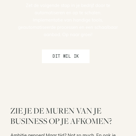
Zet de volgende stap in je bedrijf door te
automatiseren en op te schalen.
Implementatie van handige tools,
geautomatiseerde processen en een schaalbaar
aanbod. Op naar groei!
DIT WIL IK
ZIE JE DE MUREN VAN JE
BUSINESS OP JE AFKOMEN?
Ambitie genoeg! Maar tijd? Not so much. En ook je