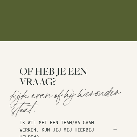
OF HEB JE EEN
VRAAG?
kijk even of hij hieronder
staat.
IK WIL MET EEN TEAM/VA GAAN
WERKEN, KUN JIJ MIJ HIERBIJ