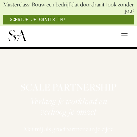
Masterclass: Bouw een bedrijf dat doordraait (ook zonder
jou)
SCHRIJF JE GRATIS IN!
SCALE PARTNERSHIP
Verlaag je workload en
verhoog je omzet
Met mij als groeipartner aan je zijde